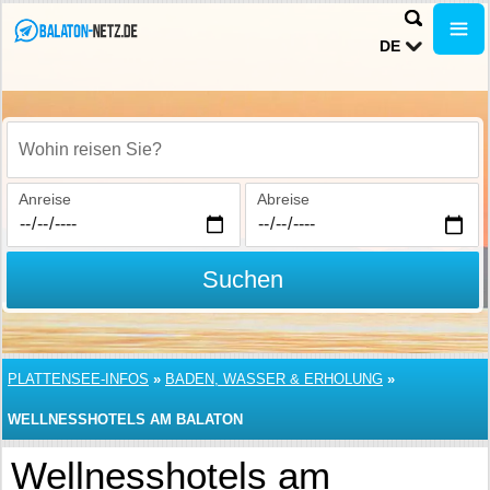
DE
Wohin reisen Sie?
Anreise
Abreise
Suchen
PLATTENSEE-INFOS
»
BADEN, WASSER & ERHOLUNG
»
WELLNESSHOTELS AM BALATON
Wellnesshotels am