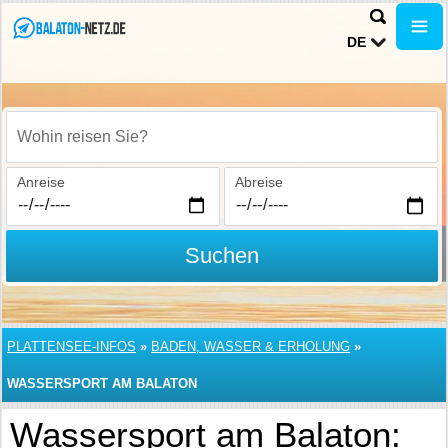
DE
Wohin reisen Sie?
Anreise
Abreise
Suchen
PLATTENSEE-INFOS
»
BADEN, WASSER & ERHOLUNG
»
WASSERSPORT AM BALATON
Wassersport am Balaton: