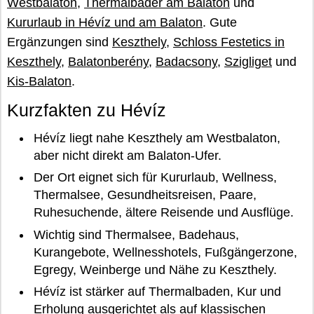
Westbalaton
,
Thermalbäder am Balaton
und
Kururlaub in Hévíz und am Balaton
. Gute
Ergänzungen sind
Keszthely
,
Schloss Festetics in
Keszthely
,
Balatonberény
,
Badacsony
,
Szigliget
und
Kis-Balaton
.
Kurzfakten zu Hévíz
Hévíz liegt nahe Keszthely am Westbalaton,
aber nicht direkt am Balaton-Ufer.
Der Ort eignet sich für Kururlaub, Wellness,
Thermalsee, Gesundheitsreisen, Paare,
Ruhesuchende, ältere Reisende und Ausflüge.
Wichtig sind Thermalsee, Badehaus,
Kurangebote, Wellnesshotels, Fußgängerzone,
Egregy, Weinberge und Nähe zu Keszthely.
Hévíz ist stärker auf Thermalbaden, Kur und
Erholung ausgerichtet als auf klassischen