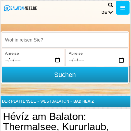
DE
Wohin reisen Sie?
Anreise
Abreise
Suchen
DER PLATTENSEE
»
WESTBALATON
»
BAD HEVIZ
Hévíz am Balaton:
Thermalsee, Kururlaub,