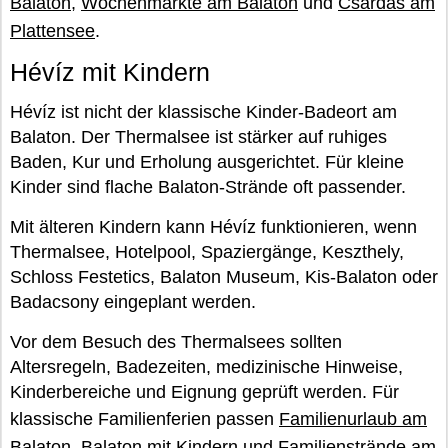
Balaton
,
Wochenmärkte am Balaton
und
Csárdas am
Plattensee
.
Hévíz mit Kindern
Hévíz ist nicht der klassische Kinder-Badeort am
Balaton. Der Thermalsee ist stärker auf ruhiges
Baden, Kur und Erholung ausgerichtet. Für kleine
Kinder sind flache Balaton-Strände oft passender.
Mit älteren Kindern kann Hévíz funktionieren, wenn
Thermalsee, Hotelpool, Spaziergänge, Keszthely,
Schloss Festetics, Balaton Museum, Kis-Balaton oder
Badacsony eingeplant werden.
Vor dem Besuch des Thermalsees sollten
Altersregeln, Badezeiten, medizinische Hinweise,
Kinderbereiche und Eignung geprüft werden. Für
klassische Familienferien passen
Familienurlaub am
Balaton
,
Balaton mit Kindern
und
Familienstrände am