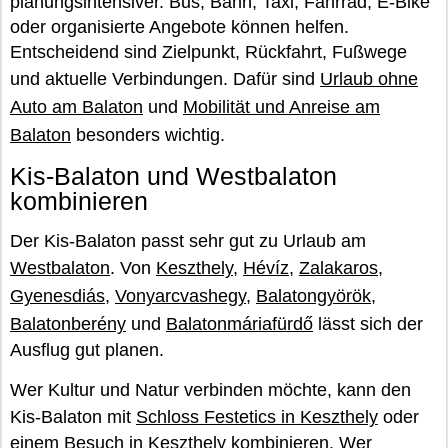
planungsintensiver. Bus, Bahn, Taxi, Fahrrad, E-Bike
oder organisierte Angebote können helfen.
Entscheidend sind Zielpunkt, Rückfahrt, Fußwege
und aktuelle Verbindungen. Dafür sind
Urlaub ohne
Auto am Balaton
und
Mobilität und Anreise am
Balaton
besonders wichtig.
Kis-Balaton und Westbalaton
kombinieren
Der Kis-Balaton passt sehr gut zu Urlaub am
Westbalaton
. Von
Keszthely
,
Hévíz
,
Zalakaros
,
Gyenesdiás
,
Vonyarcvashegy
,
Balatongyörök
,
Balatonberény
und
Balatonmáriafürdő
lässt sich der
Ausflug gut planen.
Wer Kultur und Natur verbinden möchte, kann den
Kis-Balaton mit
Schloss Festetics in Keszthely
oder
einem Besuch in Keszthely kombinieren. Wer