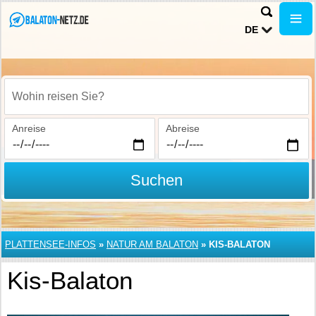
DE
Wohin reisen Sie?
Anreise
Abreise
Suchen
PLATTENSEE-INFOS
»
NATUR AM BALATON
»
KIS-BALATON
Kis-Balaton